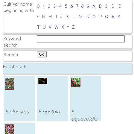
Cultivar name
0
1
2
3
4
5
6
7
8
9
A
B
C
D
E
beginning with
F
G
H
I
J
K
L
M
N
O
P
Q
R
S
T
U
V
W
X
Y
Z
Keyword
search
Search
Results > F
F. alpestris
F. apetala
F.
aquaviridis