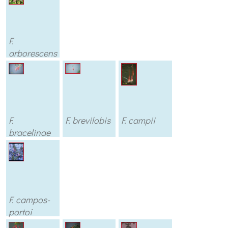
F.
arborescens
F.
F. brevilobis
F. campii
bracelinae
F. campos-
portoi