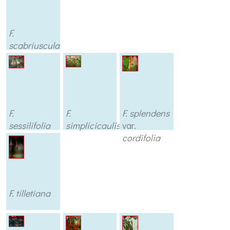
F.
scabriuscula
F.
F.
F. splendens
sessilifolia
simplicicaulis
var.
cordifolia
F. tilletiana