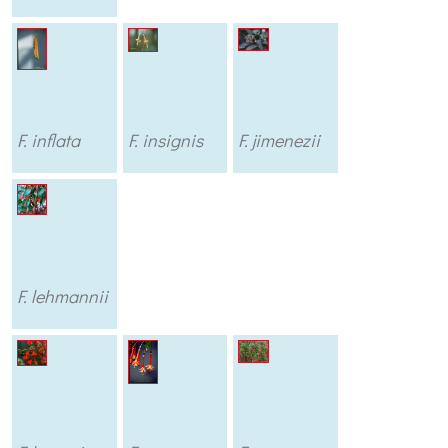
F. inflata
F. insignis
F. jimenezii
F. lehmannii