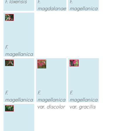
F. loxensis
F.
F.
magdalanae
magellanica
F.
magellanica
var.
aurea
F.
F.
F.
magellanica
magellanica
magellanica
var.
conica
var.
discolor
var.
gracilis