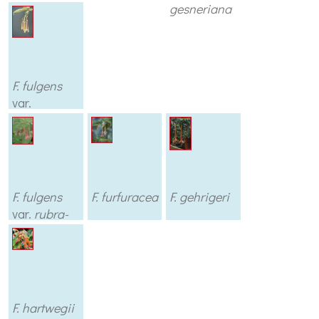
gesneriana
F. fulgens
var.
michoacans
F. fulgens
F. furfuracea
F. gehrigeri
var.
rubra-
grandiflora
F. hartwegii