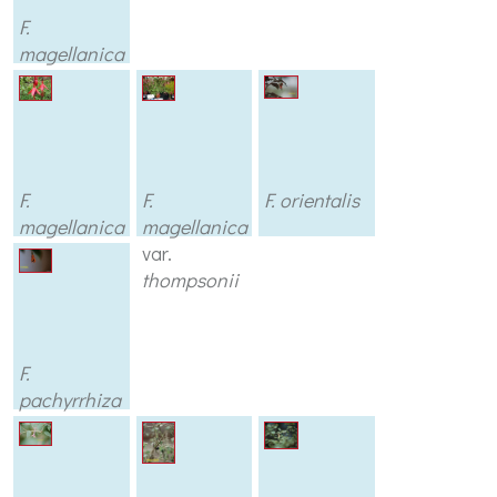
F.
magellanica
var.
molinae
(alba)
F.
F.
F. orientalis
magellanica
magellanica
var.
pumila
var.
thompsonii
F.
pachyrrhiza