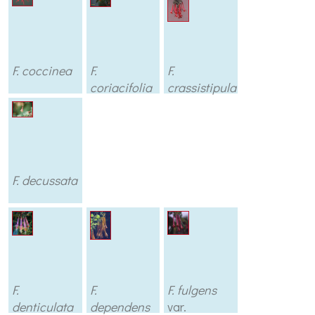
F. coccinea
F.
F.
coriacifolia
crassistipula
F. decussata
F.
F.
F. fulgens
denticulata
dependens
var.