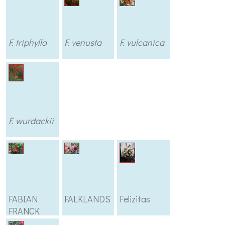
F. triphylla
F. venusta
F. vulcanica
F. wurdackii
FABIAN
FALKLANDS
Felizitas
FRANCK