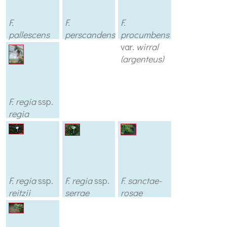
F.
F.
F.
pallescens
perscandens
procumbens
var.
wirral
(argenteus)
F. regia
ssp.
regia
F. regia
ssp.
F. regia
ssp.
F. sanctae-
reitzii
serrae
rosae